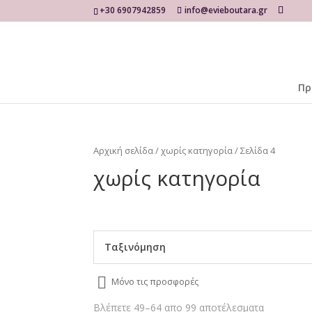
+30 6907942859
info@evieboutara.gr
Πρ
Αρχική σελίδα
/
χωρίς κατηγορία
/ Σελίδα 4
χωρίς κατηγορία
Ταξινόμηση
Μόνο τις προσφορές
Βλέπετε 49–64 απο 99 αποτέλεσματα