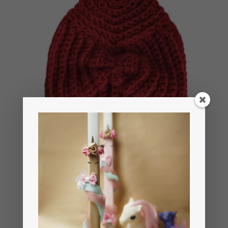
Σκουφάκι turban
€
20.00
Μου αρέσει