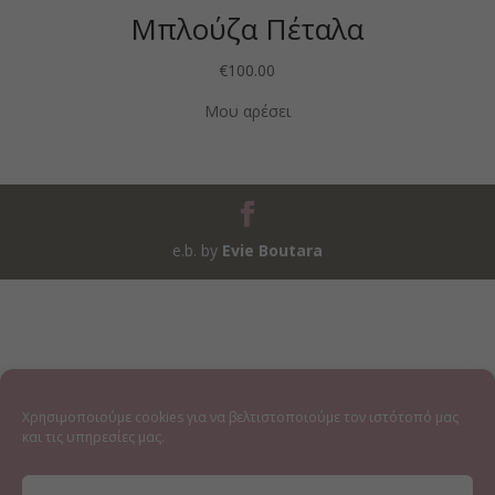
Μπλούζα Πέταλα
€
100.00
Μου αρέσει
e.b. by
Evie Boutara
Χρησιμοποιούμε cookies για να βελτιστοποιούμε τον ιστότοπό μας
και τις υπηρεσίες μας.