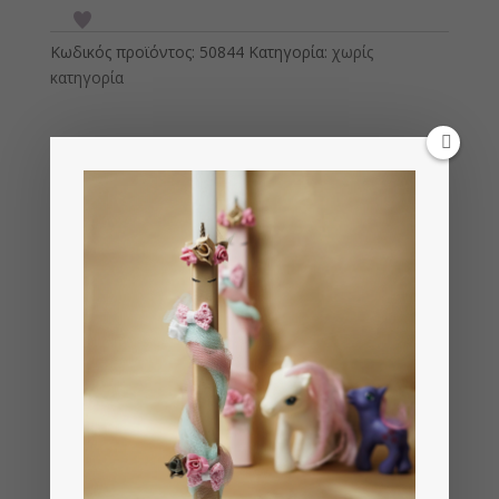
Κωδικός προϊόντος:
50844
Κατηγορία:
χωρίς
κατηγορία
Περιγραφή
Περιγραφή
Χειροποίητο γυναικείο μαρτάκι με
χειροποίητο τριαντάφυλλα από λευκό και
κόκκινο suede και κούμπωμα παπαγαλάκι
Σχετικά προϊόντα