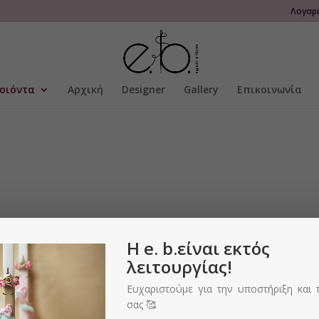
Λογαρ
οιόντα
Αρχική
Designer
Gallery
Επικοινωνία
H e. b.είναι εκτός
Διαθεσιμότητα
Π
λειτουργίας!
Ευχαριστούμε για την υποστήριξη και 
σας 🥰