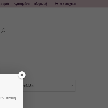
ιασμός
Αγαπημένα
Πληρωμή
0 Στοιχεία
ροιόντα ανά σελίδα
την αγάπη