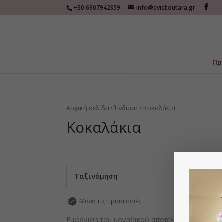
+30 6907942859
info@evieboutara.gr
Πρ
Αρχική σελίδα
/
Ένδυση
/ Κοκαλάκια
Κοκαλάκια
Ταξινόμηση
Μόνο τις προσφορές
Εμφάνιση του μοναδικού αποτελέσματος