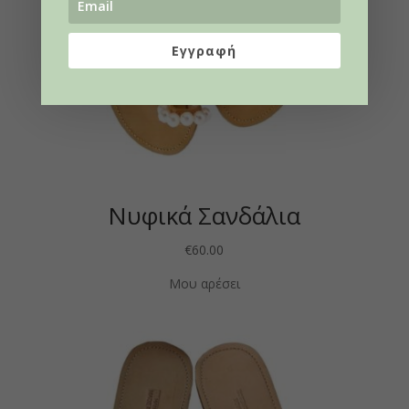
Εγγραφή
Νυφικά Σανδάλια
€
60.00
Μου αρέσει