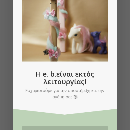
Νυφικά Σανδάλια
€
80.00
Μου αρέσει
H e. b.είναι εκτός
λειτουργίας!
Ευχαριστούμε για την υποστήριξη και την
αγάπη σας 🥰