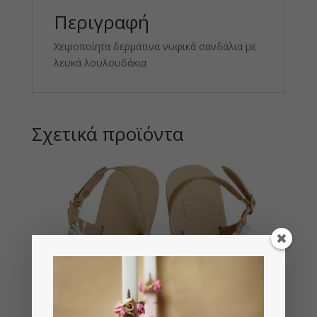
Περιγραφή
Χειροποίητα δερμάτινα νυφικά σανδάλια με
λευκά λουλουδάκια
Σχετικά προϊόντα