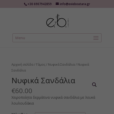
+30 6907942859
info@evieboutara.gr
Menu
Αρχική σελίδα
/
Γάμος
/
Νυφικά Σανδάλια
/ Νυφικά
Σανδάλια
Νυφικά Σανδάλια
€
60.00
Χειροποίητα δερμάτινα νυφικά σανδάλια με λευκά
λουλουδάκια